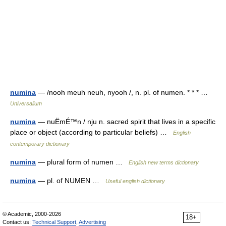
numina
— /nooh meuh neuh, nyooh /, n. pl. of numen. * * * …
Universalium
numina
— nuËmÉ™n / nju n. sacred spirit that lives in a specific
place or object (according to particular beliefs) …
English
contemporary dictionary
numina
— plural form of numen …
English new terms dictionary
numina
— pl. of NUMEN …
Useful english dictionary
© Academic, 2000-2026
18+
Contact us:
Technical Support
,
Advertising