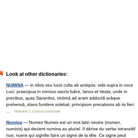
Look at other dictionaries:
NUMINA
— in silvis seu lucis culta ab antiquis; vide supra in voce
Luci: praecipua in omnius sacris fuêre, Ianus et Vesta; unde in
precibus, quas Sacerdos, victimâ ad aram adductâ arâque
prehensâ, stans fundere solebat, principium precationis ab iis fieri
…
Hofmann J. Lexicon universale
Numina
— Numen Numen est un mot latin neutre (numen,
numinis) qui devient numina au pluriel. Il dérive du verbe intransitif
nuo, nuere qui signifie faire un signe de la tête. Ce signe peut