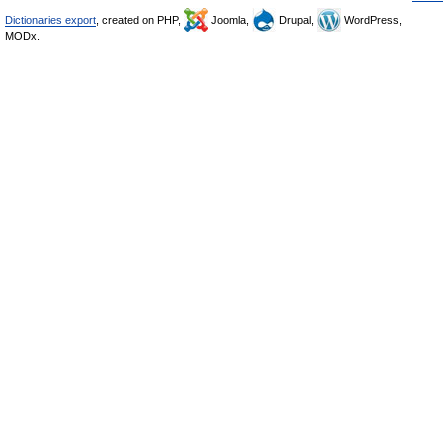
Dictionaries export
, created on PHP,
Joomla,
Drupal,
WordPress,
MODx.