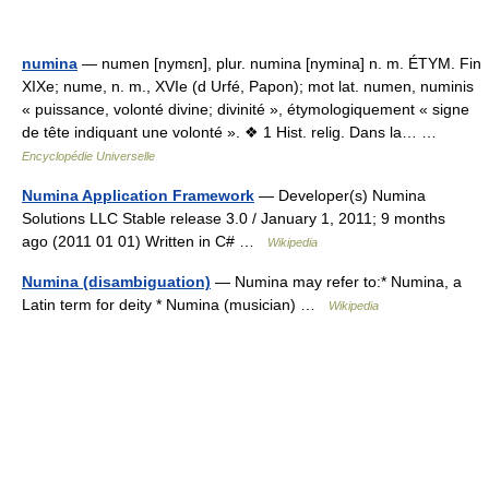
numina
— numen [nymɛn], plur. numina [nymina] n. m. ÉTYM. Fin
XIXe; nume, n. m., XVIe (d Urfé, Papon); mot lat. numen, numinis
« puissance, volonté divine; divinité », étymologiquement « signe
de tête indiquant une volonté ». ❖ 1 Hist. relig. Dans la… …
Encyclopédie Universelle
Numina Application Framework
— Developer(s) Numina
Solutions LLC Stable release 3.0 / January 1, 2011; 9 months
ago (2011 01 01) Written in C# …
Wikipedia
Numina (disambiguation)
— Numina may refer to:* Numina, a
Latin term for deity * Numina (musician) …
Wikipedia