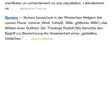
manifester un consentement ou une répudiation. Littéralement,
ce… …
Wikipédia en Français
Numina
— Numen bezeichnet in der Römischen Religion (lat.
numen Plural: numina „Wink, Geheiß, Wille, göttlicher Wille“) das
Wirken einer Gottheit. Der Theologe Rudolf Otto benutzte den
Begriff zur Bezeichnung der Anwesenheit eines „gestaltlos
Göttlichen.“ …
Deutsch Wikipedia