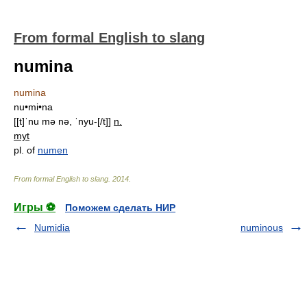
From formal English to slang
numina
numina
nu•mi•na
[[t]ˈnu mə nə, ˈnyu-[/t]]
n.
myt
pl. of
numen
From formal English to slang
.
2014
.
Игры ⚽
Поможем сделать НИР
Numidia
numinous